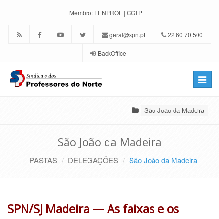
Membro:
FENPROF
|
CGTP
geral@spn.pt
22 60 70 500
BackOffice
Toggle
naviga
São João da Madeira
São João da Madeira
PASTAS
DELEGAÇÕES
São João da Madeira
SPN/SJ Madeira — As faixas e os