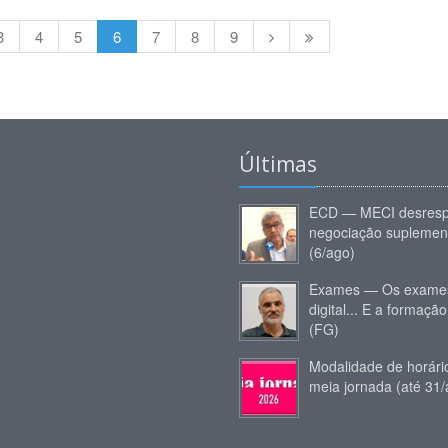
3
4
5
6
7
8
9
Últimas
ECD — MECI desresp
negociação suplemen
(6/ago)
Exames — Os exames
digital... E a formação
(FG)
Modalidade de horár
meia jornada (até 31/