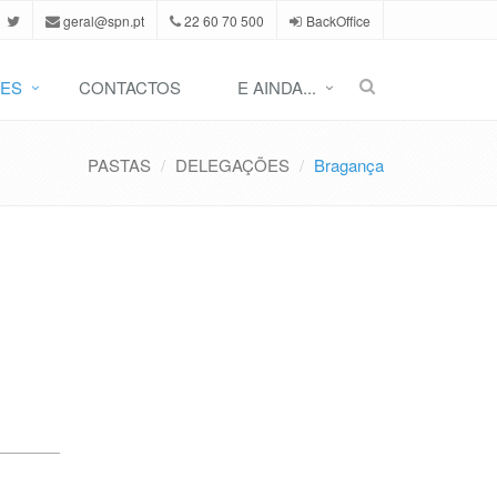
geral@spn.pt
22 60 70 500
BackOffice
ES
CONTACTOS
E AINDA...
PASTAS
DELEGAÇÕES
Bragança