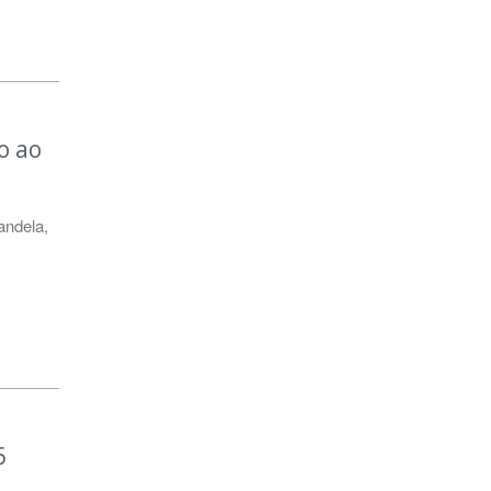
o ao
andela
,
6