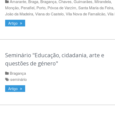
Amarante
,
Braga
,
Bragança
,
Chaves
,
Guimarães
,
Mirandela
,
Monção
,
Penafiel
,
Porto
,
Póvoa de Varzim
,
Santa Maria da Feira
João da Madeira
,
Viana do Castelo
,
Vila Nova de Famalicão
,
Vila
Artigo
Seminário "Educação, cidadania, arte e
questões de género"
Bragança
seminário
Artigo