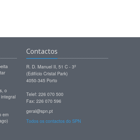
Contactos
eita
R. D. Manuel II, 51 C - 3º
tar
(Edifício Cristal Park)
4050-345 Porto
, o
Telef: 226 070 500
 integral
Fax: 226 070 596
geral@spn.pt
io em
ago)
Todos os contactos do SPN