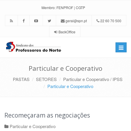
Membro:
FENPROF
|
CGTP
geral@spn.pt
22 60 70 500
BackOffice
Toggle
naviga
Particular e Cooperativo
PASTAS
SETORES
Particular e Cooperativo / IPSS
Particular e Cooperativo
Recomeçaram as negociações
Particular e Cooperativo