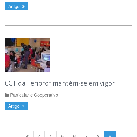
Artigo
CCT da Fenprof mantém-se em vigor
Particular e Cooperativo
Artigo
4
5
6
7
8
9