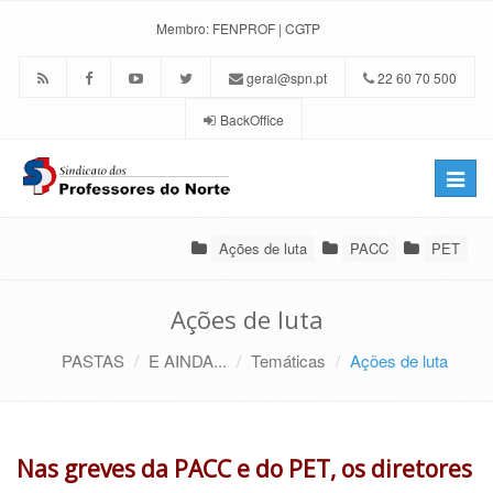
Membro:
FENPROF
|
CGTP
geral@spn.pt
22 60 70 500
BackOffice
Toggle
naviga
Ações de luta
PACC
PET
Ações de luta
PASTAS
E AINDA...
Temáticas
Ações de luta
Nas greves da PACC e do PET, os diretores