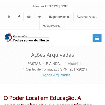
Membro:
FENPROF
|
CGTP
geral@spn.pt
22 60 70 500
BackOffice
Toggle
naviga
Ações Arquivadas
PASTAS
E AINDA...
Histórico
Centro de Formação / SPN (2017-2021)
Ações Arquivadas
O Poder Local em Educação. A