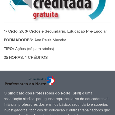
1º Ciclo, 2º, 3º Ciclos e Secundário, Educação Pré-Escolar
FORMADORES:
Ana Paula Maçaira
TIPO:
Ações (só para sócios)
25 HORAS;
1 CRÉDITOS
O
Sindicato dos Professores do Norte
(
SPN
) é uma
associação sindical portuguesa representativa de educadores de
infância, professores dos ensinos básico, secundário e superior,
investigadores, técnicos de educação e outros trabalhadores que