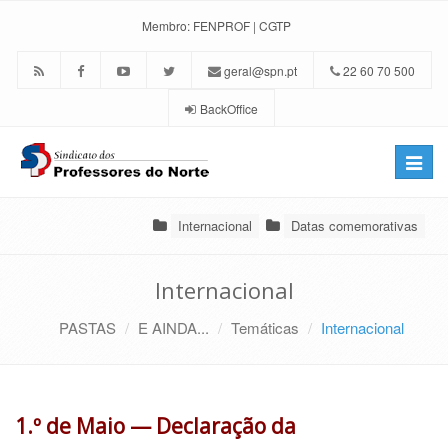
Membro:
FENPROF
|
CGTP
geral@spn.pt
22 60 70 500
BackOffice
Toggle
naviga
Internacional
Datas comemorativas
Internacional
PASTAS
E AINDA...
Temáticas
Internacional
1.º de Maio — Declaração da