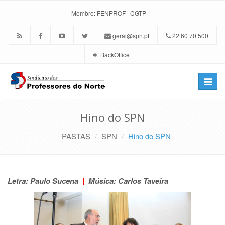
Membro:
FENPROF
|
CGTP
geral@spn.pt
22 60 70 500
BackOffice
Toggle
naviga
Hino do SPN
PASTAS
SPN
Hino do SPN
Letra: Paulo Sucena
|
Música: Carlos Taveira