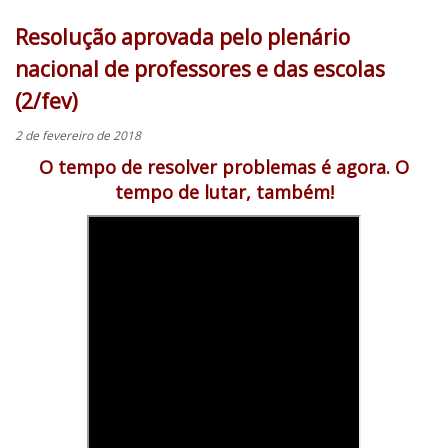
Resolução aprovada pelo plenário
nacional de professores e das escolas
(2/fev)
2 de fevereiro de 2018
O tempo de resolver problemas é agora.
O
tempo de lutar, também!