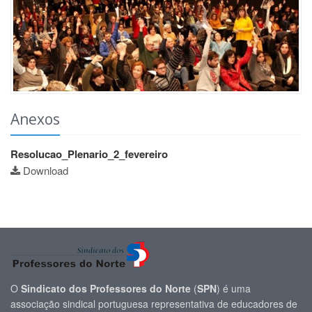
Anexos
Resolucao_Plenario_2_fevereiro
Download
O
Sindicato dos Professores do Norte
(
SPN
) é uma
associação sindical portuguesa representativa de educadores de