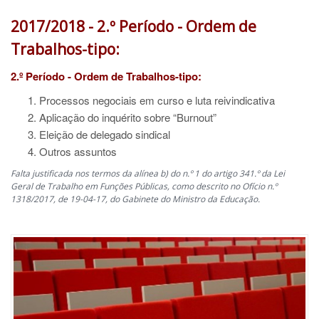
2017/2018 - 2.º Período - Ordem de
Trabalhos-tipo:
2.º Período - Ordem de Trabalhos-tipo:
Processos negociais em curso e luta reivindicativa
Aplicação do inquérito sobre “Burnout”
Eleição de delegado sindical
Outros assuntos
Falta justificada nos termos da alínea b) do n.º 1 do artigo 341.º da Lei
Geral de Trabalho em Funções Públicas, como descrito no Ofício n.º
1318/2017, de 19-04-17, do Gabinete do Ministro da Educação.