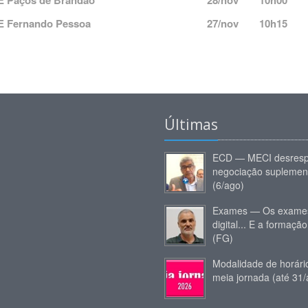
E Paços de Brandão
28/nov
10h00
E Fernando Pessoa
27/nov
10h15
Últimas
ECD — MECI desresp
negociação suplemen
(6/ago)
Exames — Os exames
digital... E a formação
(FG)
Modalidade de horár
meia jornada (até 31/