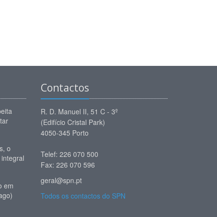
Contactos
eita
R. D. Manuel II, 51 C - 3º
tar
(Edifício Cristal Park)
4050-345 Porto
, o
Telef: 226 070 500
 integral
Fax: 226 070 596
geral@spn.pt
io em
ago)
Todos os contactos do SPN