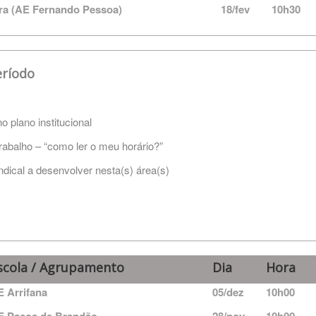
ira (AE Fernando Pessoa)
18/fev
10h30
eríodo
no plano institucional
trabalho – “como ler o meu horário?”
dical a desenvolver nesta(s) área(s)
scola / Agrupamento
Dia
Hora
E Arrifana
05/dez
10h00