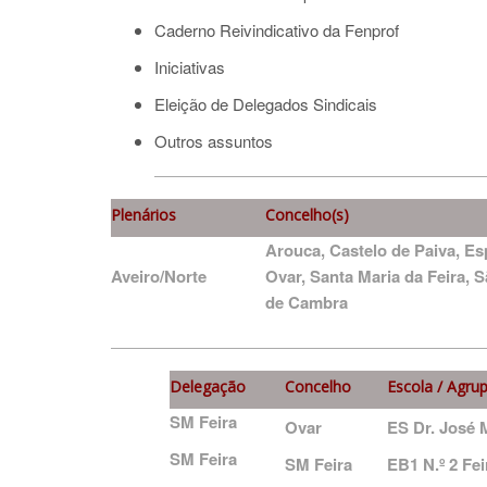
Caderno Reivindicativo da Fenprof
Iniciativas
Eleição de Delegados Sindicais
Outros assuntos
Plenários
Concelho(s)
Arouca, Castelo de Paiva, Es
Aveiro/Norte
Ovar, Santa Maria da Feira, 
de Cambra
Delegação
Concelho
Escola / Agr
SM Feira
Ovar
ES Dr. José 
SM Feira
SM Feira
EB1 N.º 2 Fe