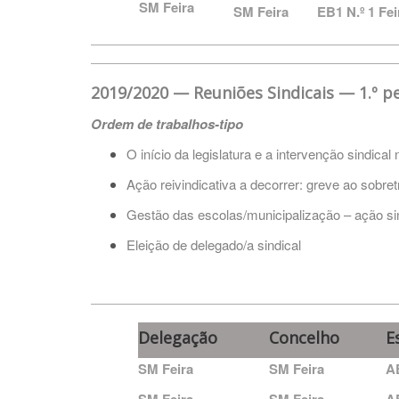
SM Feira
SM Feira
EB1 N.º 1 Fe
2019/2020
—
Reuniões Sindicais
—
1.º p
Ordem de trabalhos-tipo
O início da legislatura e a intervenção sindical 
Ação reivindicativa a decorrer: greve ao sobre
Gestão das escolas/municipalização – ação sin
Eleição de delegado/a sindical
Delegação
Concelho
E
SM Feira
SM Feira
A