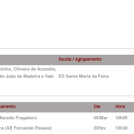
Escola / Agrupamento
pinho, Oliveira de Azeméis,
São João da Madeira e Vale
ES Santa Maria da Feira
upamento
Dia
Hora
Macedo Fragateiro
05/Mar
10h00
ira (AE Fernando Pessoa)
20/fev
10h30