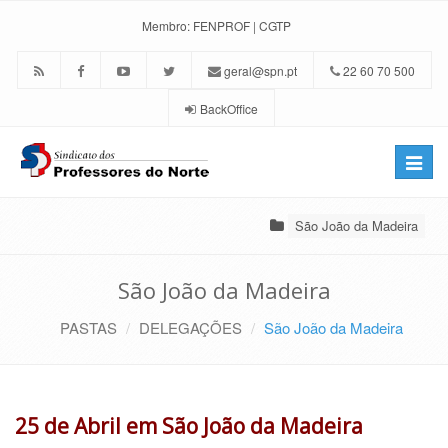
Membro:
FENPROF
|
CGTP
geral@spn.pt
22 60 70 500
BackOffice
Toggle
naviga
São João da Madeira
São João da Madeira
PASTAS
DELEGAÇÕES
São João da Madeira
25 de Abril em São João da Madeira