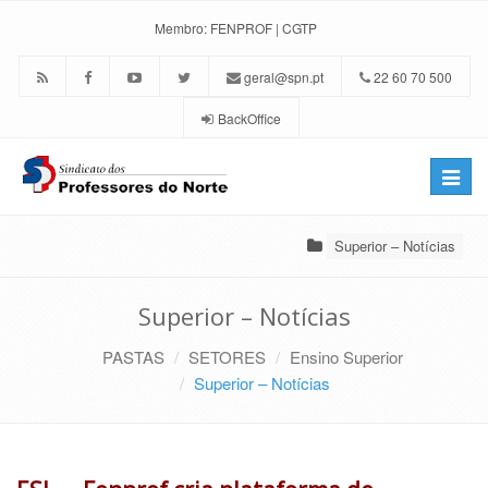
Membro:
FENPROF
|
CGTP
geral@spn.pt
22 60 70 500
BackOffice
Toggle
naviga
Superior – Notícias
Superior – Notícias
PASTAS
SETORES
Ensino Superior
Superior – Notícias