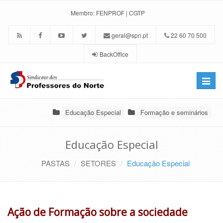
Membro:
FENPROF
|
CGTP
geral@spn.pt
22 60 70 500
BackOffice
Toggle
naviga
Educação Especial
Formação e seminários
Educação Especial
PASTAS
SETORES
Educação Especial
Ação de Formação sobre a sociedade