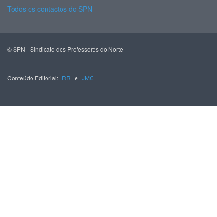
Todos os contactos do SPN
© SPN - Sindicato dos Professores do Norte
Conteúdo Editorial:
RR
e
JMC