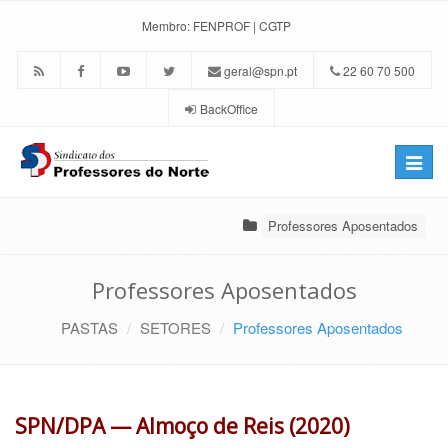
Membro:
FENPROF
|
CGTP
geral@spn.pt
22 60 70 500
BackOffice
Toggle
naviga
Professores Aposentados
Professores Aposentados
PASTAS
SETORES
Professores Aposentados
SPN/DPA — Almoço de Reis (2020)