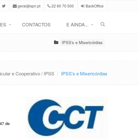
geral@spn.pt
22 60 70 500
BackOffice
ES
CONTACTOS
E AINDA...
IPSS's e Misericórdias
icular e Cooperativo / IPSS
IPSS's e Misericórdias
 47 de