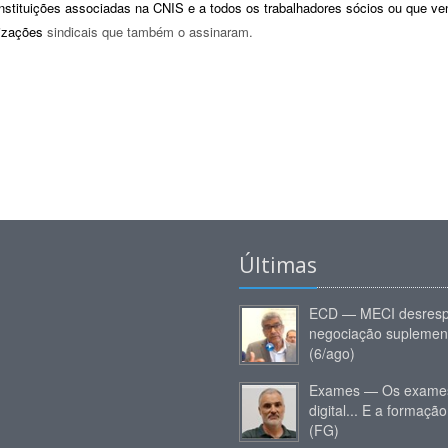
nstituições associadas na CNIS e a todos os trabalhadores sócios ou que v
izações
sindicais que também o assinaram.
Últimas
ECD — MECI desresp
negociação suplemen
(6/ago)
Exames — Os exames
digital... E a formação
(FG)