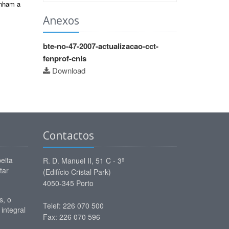
enham a
Anexos
bte-no-47-2007-actualizacao-cct-
fenprof-cnis
Download
Contactos
eita
R. D. Manuel II, 51 C - 3º
tar
(Edifício Cristal Park)
4050-345 Porto
, o
Telef: 226 070 500
 integral
Fax: 226 070 596