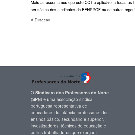
Mais acrescentamos que este CCT é aplicável a todas as I
ser sócios dos sindicatos da FENPROF ou de outras organ
A Direcção
O
Sindicato dos Professores do Norte
(
SPN
) é uma associação sindical
portuguesa representativa de
educadores de infância, professores dos
ensinos básico, secundário e superior,
investigadores, técnicos de educação e
outros trabalhadores que exerçam