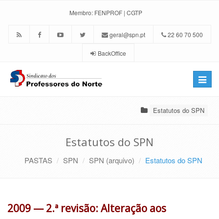
Membro:
FENPROF
|
CGTP
geral@spn.pt
22 60 70 500
BackOffice
Toggle
naviga
Estatutos do SPN
Estatutos do SPN
PASTAS
SPN
SPN (arquivo)
Estatutos do SPN
2009 — 2.ª revisão: Alteração aos