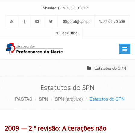
Membro:
FENPROF
|
CGTP
geral@spn.pt
22 60 70 500
BackOffice
Toggle
naviga
Estatutos do SPN
Estatutos do SPN
PASTAS
SPN
SPN (arquivo)
Estatutos do SPN
2009 — 2.ª revisão: Alterações não