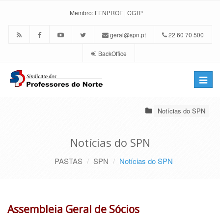
Membro:
FENPROF
|
CGTP
geral@spn.pt
22 60 70 500
BackOffice
Toggle
naviga
Notícias do SPN
Notícias do SPN
PASTAS
SPN
Notícias do SPN
Assembleia Geral de Sócios