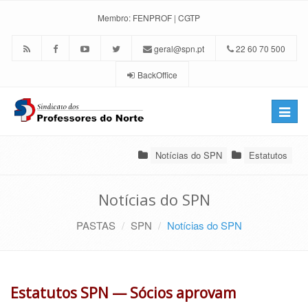
Membro:
FENPROF
|
CGTP
geral@spn.pt
22 60 70 500
BackOffice
Toggle
naviga
Notícias do SPN
Estatutos
Notícias do SPN
PASTAS
SPN
Notícias do SPN
Estatutos SPN — Sócios aprovam