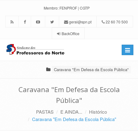
Membro:
FENPROF
|
CGTP
geral@spn.pt
22 60 70 500
BackOffice
Toggle
naviga
Caravana "Em Defesa da Escola Pública"
Caravana "Em Defesa da Escola
Pública"
PASTAS
E AINDA...
Histórico
Caravana "Em Defesa da Escola Pública"