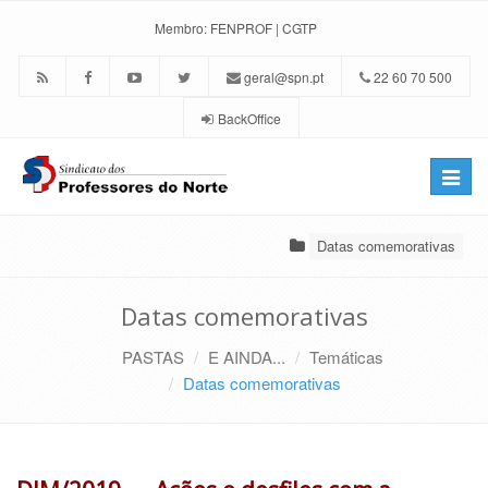
Membro:
FENPROF
|
CGTP
geral@spn.pt
22 60 70 500
BackOffice
Toggle
naviga
Datas comemorativas
Datas comemorativas
PASTAS
E AINDA...
Temáticas
Datas comemorativas