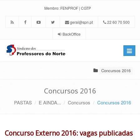
Membro:
FENPROF
|
CGTP
geral@spn.pt
22 60 70 500
BackOffice
Toggle
naviga
Concursos 2016
Concursos 2016
PASTAS
E AINDA...
Concursos
Concursos 2016
Concurso Externo 2016: vagas publicadas