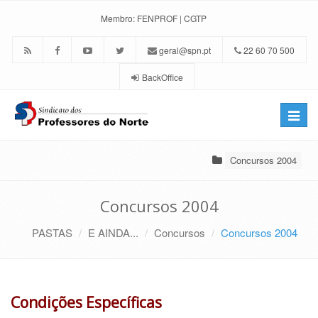
Membro:
FENPROF
|
CGTP
geral@spn.pt
22 60 70 500
BackOffice
Toggle
naviga
Concursos 2004
Concursos 2004
PASTAS
E AINDA...
Concursos
Concursos 2004
Condições Específicas