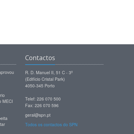
Contactos
aprovou
R. D. Manuel II, 51 C - 3º
(Edifício Cristal Park)
4050-345 Porto
rio
Telef: 226 070 500
 o MECI
Fax: 226 070 596
geral@spn.pt
eita
tar
Todos os contactos do SPN