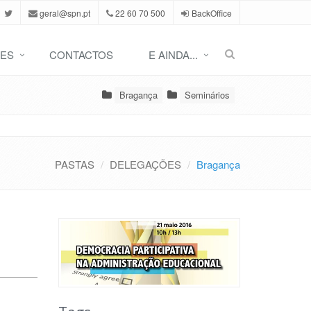
geral@spn.pt
22 60 70 500
BackOffice
ES
CONTACTOS
E AINDA...
Bragança
Seminários
PASTAS
DELEGAÇÕES
Bragança