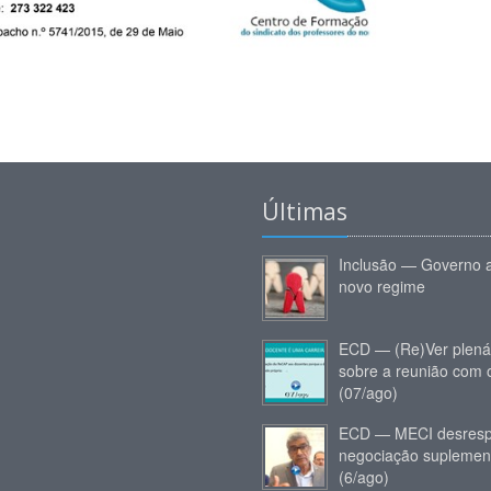
Últimas
Inclusão — Governo 
novo regime
ECD — (Re)Ver plená
sobre a reunião com
(07/ago)
ECD — MECI desresp
negociação suplemen
(6/ago)