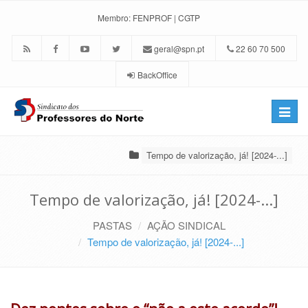
Membro:
FENPROF
|
CGTP
geral@spn.pt
22 60 70 500
BackOffice
Toggle
naviga
Tempo de valorização, já! [2024-...]
Tempo de valorização, já! [2024-...]
PASTAS
AÇÃO SINDICAL
Tempo de valorização, já! [2024-...]