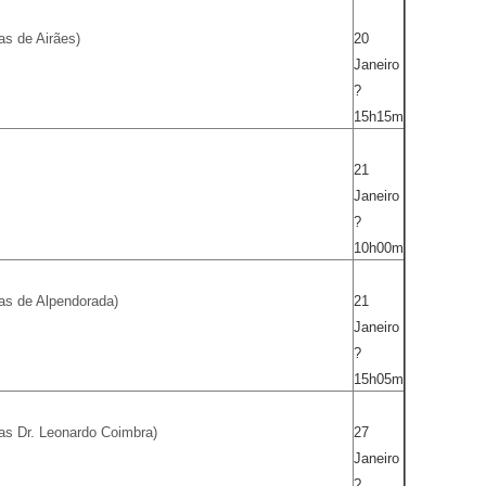
s de Airães)
20
Janeiro
?
15h15m
21
Janeiro
?
10h00m
as de Alpendorada)
21
Janeiro
?
15h05m
as Dr. Leonardo Coimbra)
27
Janeiro
?