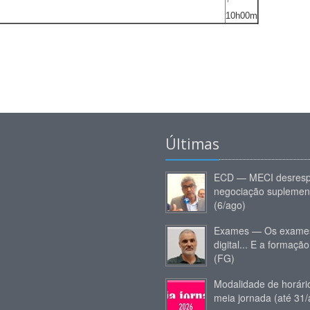
10h00m
Últimas
ECD — MECI desresp
negociação suplemen
(6/ago)
Exames — Os exames
digital... E a formação
(FG)
Modalidade de horár
meia jornada (até 31/