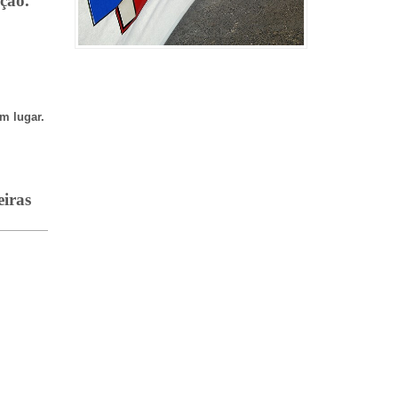
ção.
m lugar.
eiras