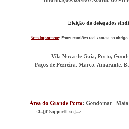
Informações sobre o Acordo de Princ
Eleição de delegados sin
Nota Importante
: Estas reuniões realizam-se ao abrigo
Vila Nova de Gaia, Porto, Gondo
Paços de Ferreira, Marco, Amarante, B
Área do Grande Porto
: Gondomar | Maia 
<!--[if !supportLists]-->