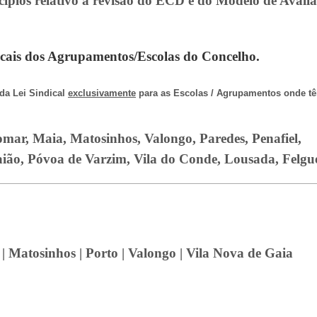
ípios relativo à revisão do ECD e do Modelo de Avalia
dicais dos Agrupamentos/Escolas do Concelho.
 da Lei Sindical
exclusivamente
para as Escolas / Agrupamentos onde tê
mar, Maia, Matosinhos, Valongo, Paredes, Penafiel,
aião, Póvoa de Varzim, Vila do Conde, Lousada, Felgu
| Matosinhos |
Porto |
Valongo | Vila Nova de Gaia