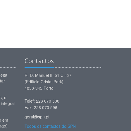
Contactos
eita
R. D. Manuel II, 51 C - 3º
tar
(Edifício Cristal Park)
4050-345 Porto
, o
Telef: 226 070 500
 integral
Fax: 226 070 596
geral@spn.pt
io em
ago)
Todos os contactos do SPN