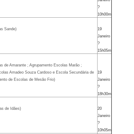
?
10h00m
as Sande)
19
Janeiro
?
15h05m
as de Amarante ; Agrupamento Escolas Marão ;
colas Amadeo Souza Cardoso e Escola Secundária de
19
ento de Escolas de Mesão Frio)
Janeiro
?
18h30m
as de Idães)
20
Janeiro
?
10h05m