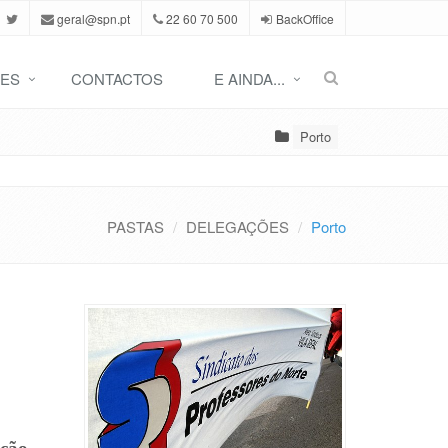
geral@spn.pt
22 60 70 500
BackOffice
ES
CONTACTOS
E AINDA...
Porto
PASTAS
DELEGAÇÕES
Porto