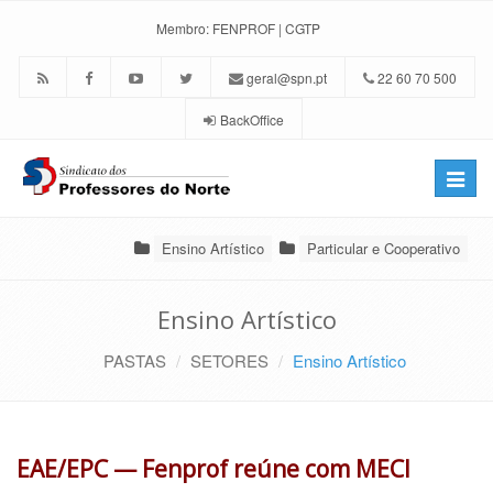
Membro:
FENPROF
|
CGTP
geral@spn.pt
22 60 70 500
BackOffice
Toggle
naviga
Ensino Artístico
Particular e Cooperativo
Ensino Artístico
PASTAS
SETORES
Ensino Artístico
EAE/EPC — Fenprof reúne com MECI