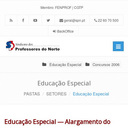
Membro:
FENPROF
|
CGTP
geral@spn.pt
22 60 70 500
BackOffice
Toggle
naviga
Educação Especial
Concursos 2006
Educação Especial
PASTAS
SETORES
Educação Especial
Educação Especial — Alargamento do