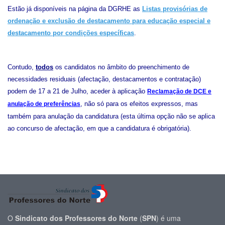
Estão já disponíveis na página da DGRHE as
Listas provisórias de
ordenação e exclusão de destacamento para educação especial e
destacamento por condições específicas
.
Contudo,
todos
os candidatos no âmbito do preenchimento de
necessidades residuais (afectação, destacamentos e contratação)
podem de 17 a 21 de Julho, aceder à aplicação
Reclamação de DCE e
, não só para os efeitos expressos, mas
anulação de preferências
também para anulação da candidatura (esta última opção não se aplica
ao concurso de afectação, em que a candidatura é obrigatória).
O
Sindicato dos Professores do Norte
(
SPN
) é uma