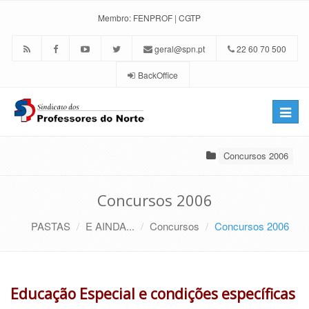
Membro:
FENPROF
|
CGTP
geral@spn.pt
22 60 70 500
BackOffice
Toggle
naviga
Concursos 2006
Concursos 2006
PASTAS
E AINDA...
Concursos
Concursos 2006
Educação Especial e condições específicas