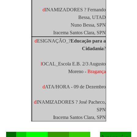
d
INAMIZADORES ? Fernando
Bessa, UTAD
Nuno Bessa, SPN
Iracema Santos Clara, SPN
d
ESIGNAÇÃO_?
Educação para a
Cidadania
?
l
OCAL_Escola E.B. 2/3 Augusto
Moreno -
Bragança
d
ATA/HORA - 09 de Dezembro
d
INAMIZADORES ? José Pacheco,
SPN
I
racema Santos Clara, SPN