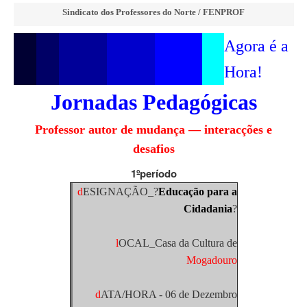
Sindicato dos Professores do Norte / FENPROF
Agora é a
Hora!
Jornadas Pedagógicas
Professor autor de mudança — interacções e
desafios
1ºperíodo
d
ESIGNAÇÃO_?
Educação para a
Cidadania
?
l
OCAL_Casa da Cultura de
Mogadouro
d
ATA/HORA - 06 de Dezembro