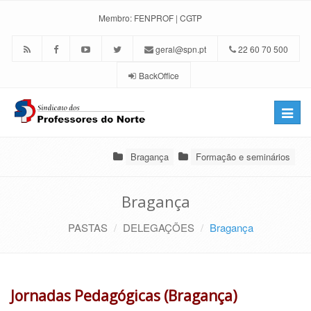
Membro:
FENPROF
|
CGTP
geral@spn.pt
22 60 70 500
BackOffice
Toggle
naviga
Bragança
Formação e seminários
Bragança
PASTAS
DELEGAÇÕES
Bragança
Jornadas Pedagógicas (Bragança)