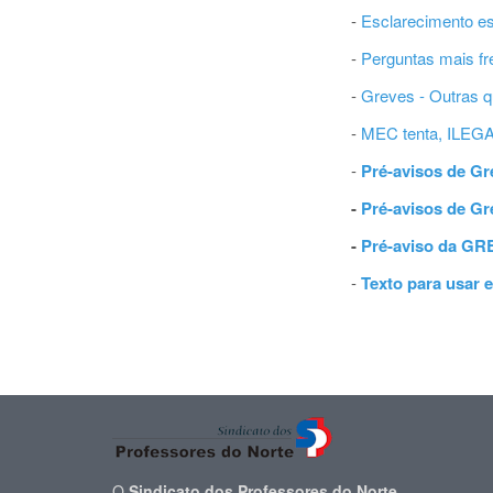
-
Esclarecimento es
-
Perguntas mais 
-
Greves - Outras 
-
MEC tenta, ILEGA
-
Pré-avisos de Gre
-
Pré-avisos de Gr
-
Pré-aviso da GR
-
Texto para usar 
O
Sindicato dos Professores do Norte