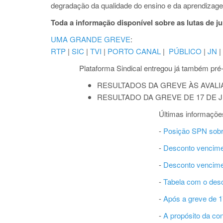
degradação da qualidade do ensino e da aprendizage
Toda a informação disponível sobre as lutas de j
UMA GRANDE GREVE
:
RTP
|
SIC
|
TVI
|
PORTO CANAL
|
PÚBLICO
|
JN
|
Plataforma Sindical entregou já também pr
RESULTADOS DA GREVE ÀS AVAL
RESULTADO DA GREVE DE 17 DE 
Últimas informaçõe
-
Posição SPN sobr
-
Desconto vencime
-
Desconto vencime
-
Tabela com o de
-
Após a greve de 1
-
A propósito da co