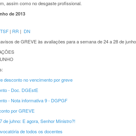
m, assim como no desgaste profissional.
unho de 2013
TSF
|
RR
|
DN
é-avisos de GREVE às avaliações para a semana de 24 a 28 de junh
IAÇÕES
JUNHO
s:
e desconto no vencimento por greve
nto - Doc. DGEstE
nto - Nota informativa 9 - DGPGF
sconto por GREVE
7 de juhno: E agora, Senhor Ministro?!
nvocatória de todos os docentes