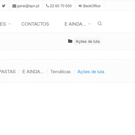
geral@spn.pt
22 60 70 500
BackOffice
ES
CONTACTOS
E AINDA...
Ações de luta
PASTAS
E AINDA...
Temáticas
Ações de luta