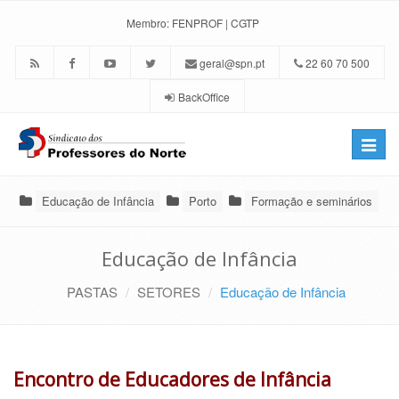
Membro:
FENPROF
|
CGTP
geral@spn.pt
22 60 70 500
BackOffice
Toggle
naviga
Educação de Infância
Porto
Formação e seminários
Educação de Infância
PASTAS
SETORES
Educação de Infância
Encontro de Educadores de Infância