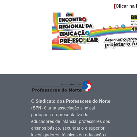
[
Clicar na
O
Sindicato dos Professores do Norte
(
SPN
) é uma associação sindical
portuguesa representativa de
educadores de infância, professores dos
ensinos básico, secundário e superior,
investigadores, técnicos de educação e