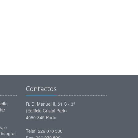
Contactos
eita
R. D. Manuel II, 51 C - 3º
tar
(Edifício Cristal Park)
4050-345 Porto
, o
Telef: 226 070 500
 integral
Fax: 226 070 596