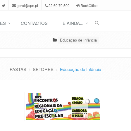
geral@spn.pt
22 60 70 500
BackOffice
ES
CONTACTOS
E AINDA...
Educação de Infância
PASTAS
SETORES
Educação de Infância