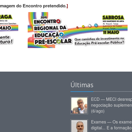
 imagem do Encontro pretendido.
]
Últimas
ECD — MECI desresp
negociação suplemen
(6/ago)
Exames — Os exames
digital... E a formação