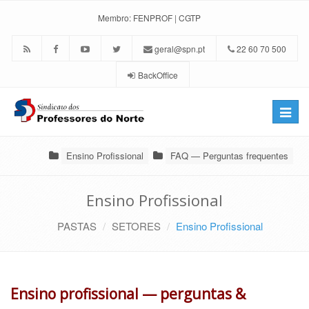
Membro:
FENPROF
|
CGTP
geral@spn.pt
22 60 70 500
BackOffice
Toggle
naviga
Ensino Profissional
FAQ — Perguntas frequentes
Ensino Profissional
PASTAS
SETORES
Ensino Profissional
Ensino profissional — perguntas &