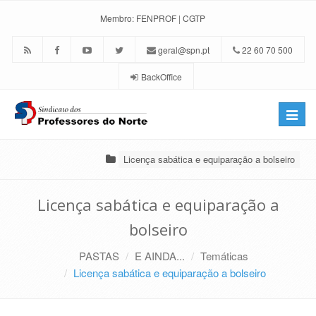
Membro:
FENPROF
|
CGTP
geral@spn.pt
22 60 70 500
BackOffice
Toggle
naviga
Licença sabática e equiparação a bolseiro
Licença sabática e equiparação a
bolseiro
PASTAS
E AINDA...
Temáticas
Licença sabática e equiparação a bolseiro