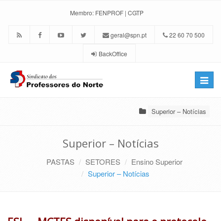
Membro:
FENPROF
|
CGTP
geral@spn.pt
22 60 70 500
BackOffice
Toggle
naviga
Superior – Notícias
Superior – Notícias
PASTAS
SETORES
Ensino Superior
Superior – Notícias