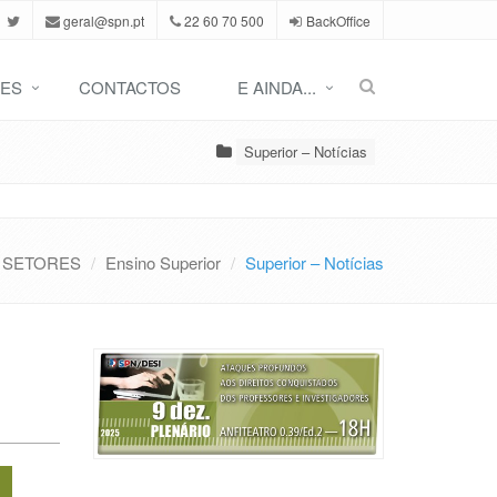
geral@spn.pt
22 60 70 500
BackOffice
ES
CONTACTOS
E AINDA...
Superior – Notícias
SETORES
Ensino Superior
Superior – Notícias