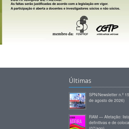
Últimas
SPN/Newsletter n.º 1
de agosto de 2026)
RAM — Afetação: list
definitivas e de coloc
(07/ago)