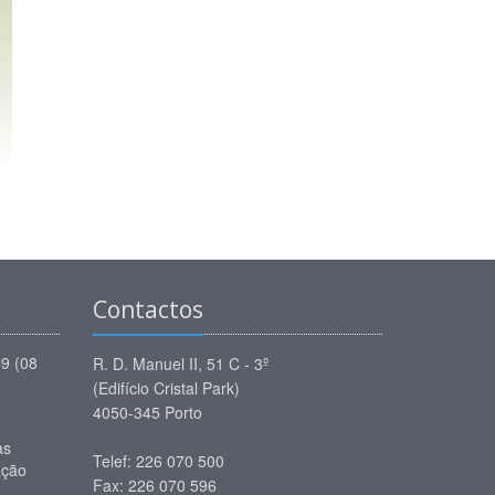
Contactos
59 (08
R. D. Manuel II, 51 C - 3º
(Edifício Cristal Park)
4050-345 Porto
as
Telef: 226 070 500
ação
Fax: 226 070 596