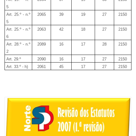
5
Art. 25.º - n.º
2065
39
19
27
2150
5
Art. 25.º - n.º
2063
42
18
27
2150
6
Art. 28.º - n.º
2089
16
17
28
2150
2
Art. 29.º
2090
16
17
27
2150
Art. 33.º - h)
2061
45
17
27
2150