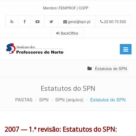
Membro:
FENPROF
|
CGTP
geral@spn.pt
22 60 70 500
BackOffice
Toggle
naviga
Estatutos do SPN
Estatutos do SPN
PASTAS
SPN
SPN (arquivo)
Estatutos do SPN
2007 — 1.ª revisão: Estatutos do SPN: