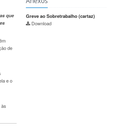
Anexos
mas que
Greve ao Sobretrabalho (cartaz)
ões
Download
vêm
ção de
s
ela e o
 às