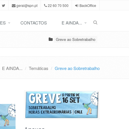
geral@spn.pt
22 60 70 500
BackOffice
ES
CONTACTOS
E AINDA...
Greve ao Sobretrabalho
E AINDA...
Temáticas
Greve ao Sobretrabalho