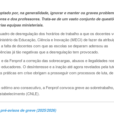
optado por, na generalidade, ignorar e manter os graves proble
res e dos professores. Trata-se de um vasto conjunto de quest
ias equipas ministeriais.
quadro de desregulação dos horários de trabalho a que os docentes 
inistério da Educação, Ciência e Inovação (MECI) de fazer da atribui
r a falta de docentes com que as escolas se deparam adensou as
ências já tão negativas que a desregulação tem provocado.
es e da Fenprof a correção das sobrecargas, abusos e ilegalidades no
 educadores. O desinteresse e a inação até agora revelados pela tut
 práticas em crise obrigam a prosseguir com processos de luta, de
lo sétimo ano consecutivo, a Fenprof convoca greve ao sobretrabalho,
estabelecimento (CNLE).
pré-avisos de greve (2025/2026)