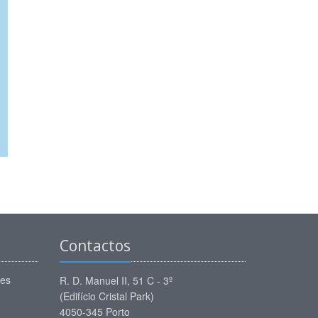
Contactos
ões
R. D. Manuel II, 51 C - 3º
(Edifício Cristal Park)
4050-345 Porto