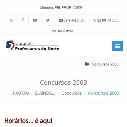
Membro:
FENPROF
|
CGTP
geral@spn.pt
22 60 70 500
BackOffice
Toggle
naviga
Concursos 2003
Concursos 2003
PASTAS
E AINDA...
Concursos
Concursos 2003
Horários... é aqui