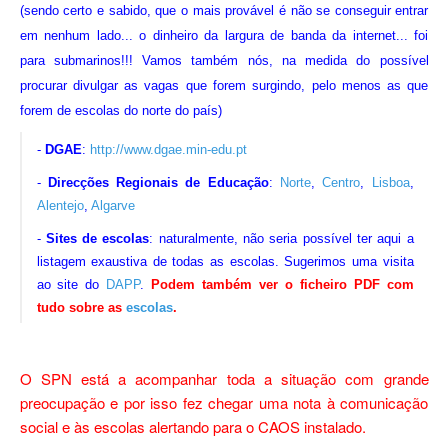
(sendo certo e sabido, que o mais provável é não se conseguir entrar
em nenhum lado... o dinheiro da largura de banda da internet... foi
para submarinos!!! Vamos também nós, na medida do possível
procurar divulgar as vagas que forem surgindo, pelo menos as que
forem de escolas do norte do país)
-
DGAE
:
http://www.dgae.min-edu.pt
-
Direcções Regionais de Educação
:
Norte
,
Centro
,
Lisboa
,
Alentejo
,
Algarve
-
Sites de escolas
: naturalmente, não seria possível ter aqui a
listagem exaustiva de todas as escolas. Sugerimos uma visita
ao site do
DAPP
.
Podem também ver o ficheiro PDF com
tudo sobre as
escolas
.
O SPN está a acompanhar toda a situação com grande
preocupação e por isso fez chegar uma nota à comunicação
social e às escolas alertando para o CAOS instalado.