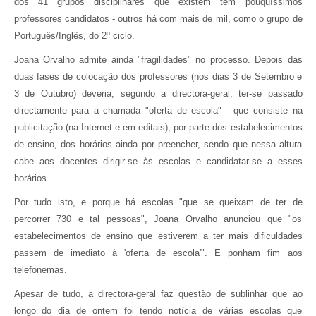
dos 41 grupos disciplinares que existem têm pouquíssimos
professores candidatos - outros há com mais de mil, como o grupo de
Português/Inglês, do 2º ciclo.
Joana Orvalho admite ainda "fragilidades" no processo. Depois das
duas fases de colocação dos professores (nos dias 3 de Setembro e
3 de Outubro) deveria, segundo a directora-geral, ter-se passado
directamente para a chamada "oferta de escola" - que consiste na
publicitação (na Internet e em editais), por parte dos estabelecimentos
de ensino, dos horários ainda por preencher, sendo que nessa altura
cabe aos docentes dirigir-se às escolas e candidatar-se a esses
horários.
Por tudo isto, e porque há escolas "que se queixam de ter de
percorrer 730 e tal pessoas", Joana Orvalho anunciou que "os
estabelecimentos de ensino que estiverem a ter mais dificuldades
passem de imediato à 'oferta de escola'". E ponham fim aos
telefonemas.
Apesar de tudo, a directora-geral faz questão de sublinhar que ao
longo do dia de ontem foi tendo notícia de várias escolas que