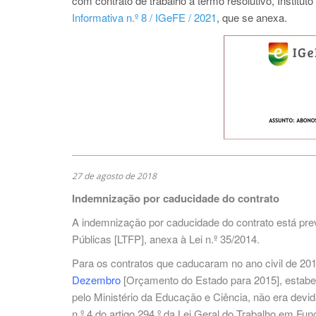
com contrato de trabalho a termo resolutivo, Institu
Informativa n.º 8 / IGeFE / 2021
, que se anexa.
27 de agosto de 2018
Indemnização por caducidade do contrato
A indemnização por caducidade do contrato está prev
Públicas [LTFP], anexa à Lei n.º 35/2014.
Para os contratos que caducaram no ano civil de 2015
Dezembro
[Orçamento do Estado para 2015],
estabe
pelo Ministério da Educação e Ciência, não era devi
n.º 4 do artigo 294.º da Lei Geral do Trabalho em Fu