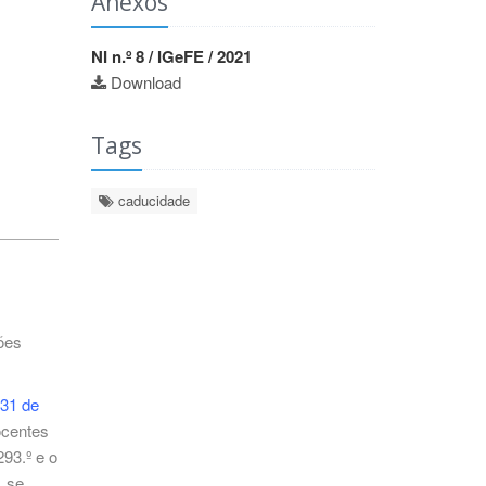
Anexos
NI n.º 8 / IGeFE / 2021
Download
Tags
caducidade
ões
 31 de
ocentes
93.º e o
, se