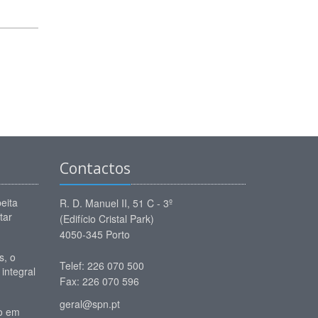
Contactos
eita
R. D. Manuel II, 51 C - 3º
tar
(Edifício Cristal Park)
4050-345 Porto
, o
Telef: 226 070 500
 integral
Fax: 226 070 596
geral@spn.pt
io em