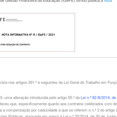
to de Gestão Financeira da Educação (IGeFE) tornou pública a
Nota
ista nos artigos 291.º e seguintes da Lei Geral do Trabalho em Funç
, uma alteração introduzida pelo artigo 55.º da
Lei n.º 82-B/2014, de
leceu que, especificamente quanto aos contratos celebrados com d
da a compensação por caducidade a que se referem o n.º 3 do artigo 2
nções Públicas, aprovada em anexo à Lei n.º 35/2014, de 20 de Junho