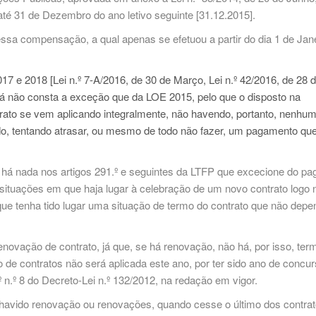
té 31 de Dezembro do ano letivo seguinte [31.12.2015].
ssa compensação, a qual apenas se efetuou a partir do dia 1 de Jan
7 e 2018 [Lei n.º 7-A/2016, de 30 de Março, Lei n.º 42/2016, de 28 
já não consta a exceção que da LOE 2015, pelo que o disposto na
rato se vem aplicando integralmente, não havendo, portanto, nenhu
o, tentando atrasar, ou mesmo de todo não fazer, um pagamento qu
 há nada nos artigos 291.º e seguintes da LTFP que excecione do p
ituações em que haja lugar à celebração de um novo contrato logo n
a que tenha tido lugar uma situação de termo do contrato que não dep
novação de contrato, já que, se há renovação, não há, por isso, ter
de contratos não será aplicada este ano, por ter sido ano de concu
º n.º 8 do Decreto-Lei n.º 132/2012, na redação em vigor.
havido renovação ou renovações, quando cesse o último dos contrat