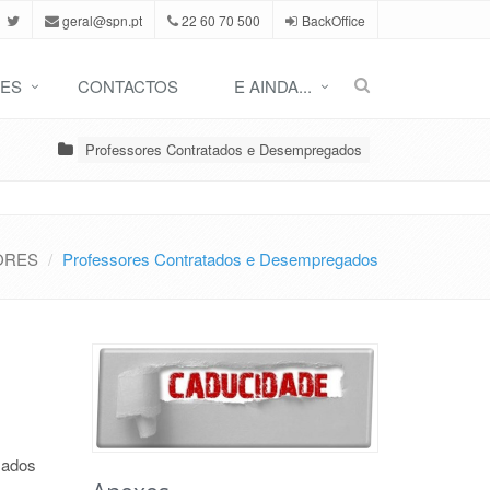
geral@spn.pt
22 60 70 500
BackOffice
ES
CONTACTOS
E AINDA...
Professores Contratados e Desempregados
ORES
Professores Contratados e Desempregados
zados