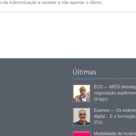
o da indemnização a receber e não apenas o último.
Últimas
ECD — MECI desresp
negociação suplemen
(6/ago)
Exames — Os exames
digital... E a formação
(FG)
Modalidade de horár