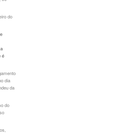
eiro do
de
ma
e é
agamento
o dia
endeu da
mo do
rso
os,