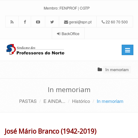
Membro:
FENPROF
|
CGTP
geral@spn.pt
22 60 70 500
BackOffice
Toggle
naviga
In memoriam
In memoriam
PASTAS
E AINDA...
Histórico
In memoriam
José Mário Branco (1942-2019)