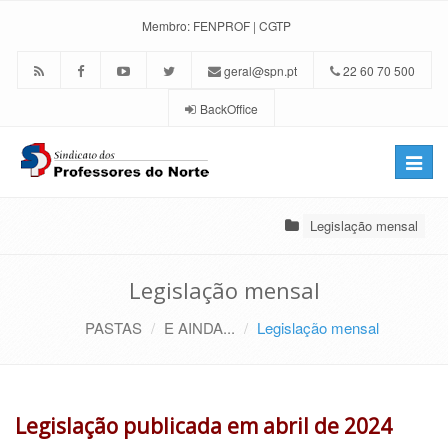
Membro:
FENPROF
|
CGTP
geral@spn.pt
22 60 70 500
BackOffice
Toggle
naviga
Legislação mensal
Legislação mensal
PASTAS
E AINDA...
Legislação mensal
Legislação publicada em abril de 2024