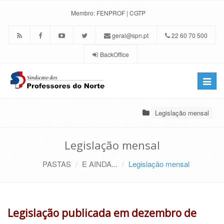
Membro:
FENPROF
|
CGTP
geral@spn.pt
22 60 70 500
BackOffice
Toggle
naviga
Legislação mensal
Legislação mensal
PASTAS
E AINDA...
Legislação mensal
Legislação publicada em dezembro de