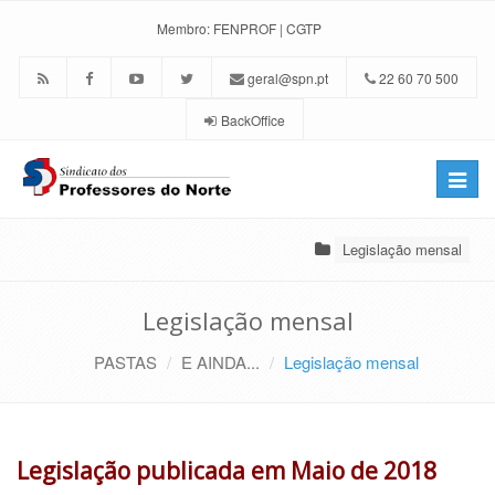
Membro:
FENPROF
|
CGTP
geral@spn.pt
22 60 70 500
BackOffice
Toggle
naviga
Legislação mensal
Legislação mensal
PASTAS
E AINDA...
Legislação mensal
Legislação publicada em Maio de 2018