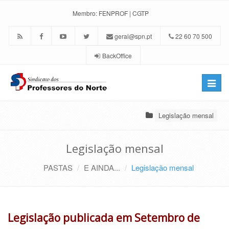
Membro:
FENPROF
|
CGTP
geral@spn.pt
22 60 70 500
BackOffice
Toggle
naviga
Legislação mensal
Legislação mensal
PASTAS
E AINDA...
Legislação mensal
Legislação publicada em Setembro de