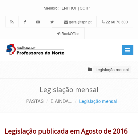
Membro:
FENPROF
|
CGTP
geral@spn.pt
22 60 70 500
BackOffice
Toggle
naviga
Legislação mensal
Legislação mensal
PASTAS
E AINDA...
Legislação mensal
Legislação publicada em Agosto de 2016