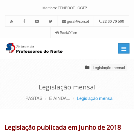
Membro:
FENPROF
|
CGTP
geral@spn.pt
22 60 70 500
BackOffice
Toggle
naviga
Legislação mensal
Legislação mensal
PASTAS
E AINDA...
Legislação mensal
Legislação publicada em Junho de 2018