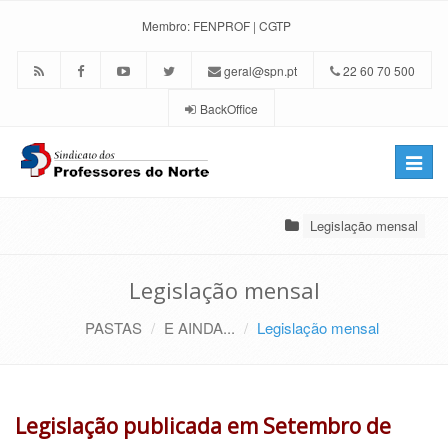
Membro:
FENPROF
|
CGTP
geral@spn.pt
22 60 70 500
BackOffice
Toggle
naviga
Legislação mensal
Legislação mensal
PASTAS
E AINDA...
Legislação mensal
Legislação publicada em Setembro de