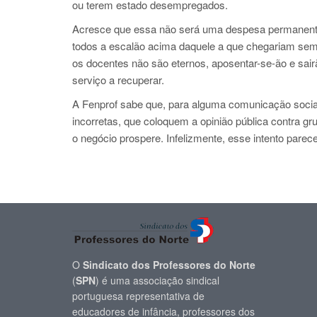
ou terem estado desempregados.
Acresce que essa não será uma despesa permanente
todos a escalão acima daquele a que chegariam sem
os docentes não são eternos, aposentar-se-ão e sair
serviço a recuperar.
A Fenprof sabe que, para alguma comunicação social 
incorretas, que coloquem a opinião pública contra g
o negócio prospere. Infelizmente, esse intento parece
O
Sindicato dos Professores do Norte
(
SPN
) é uma associação sindical
portuguesa representativa de
educadores de infância, professores dos