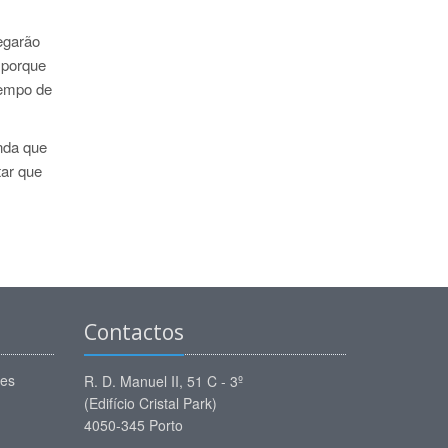
egarão
 porque
tempo de
inda que
tar que
Contactos
ões
R. D. Manuel II, 51 C - 3º
(Edifício Cristal Park)
4050-345 Porto