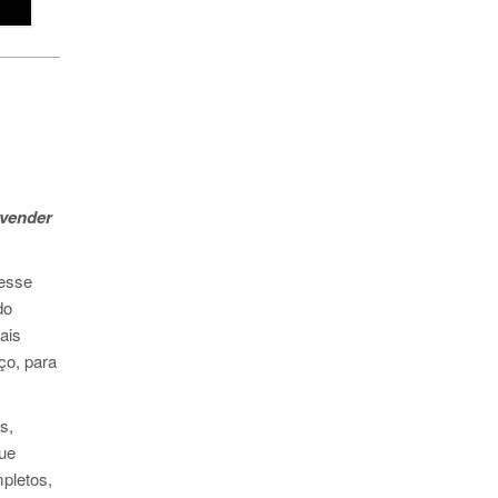
 vender
desse
do
ais
ço, para
s,
que
pletos,